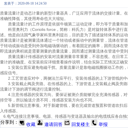
发表于：2020-09-18 14:24:50
质量流量计是动态计量的新型计量器具，广泛应用于流体的交接计量。在
准确性降低，其使用寿命也大大缩短。
质量流量计的工作原理是依据牛顿第二运动定律，即力等于质量和加
科里奥利力（Coriolis force，简称：科氏力）是对旋转体系中
述。他是由法国气象学家科里奥利提出，目的是为了描述旋转体系的运动
质量流量计是被测量流体通过一个转动或者振动中的测量管，流体在管道
于转动或振动是受到外加电磁场驱动的，有着固定的频率，因而流体在管
即流速的乘积就是需要测量的质量流量，因而通过测量流体在管道中受到
质量流量计传感器的安装对流量测量非常重要，不容忽视。在日常工
量计的准确度。在安装前应详细查看操作说明，结合实际工艺情况正确安
1.安装位置应避免电磁干扰。质量流量计是靠电磁线圈驱动工作的，
感应信号。
2.工艺管道应对中，两侧法兰应平行。安装传感器的上下游管线的中
3.安装截止阀及旁路。在传感器的上、下游管道上安装截止阀及旁路
流量计下游的调节阀进行流量控制。
4.注意传感器的安装方向。要保证被测介质能够完全充满传感器，对
排空等，所以输送介质不同，传感器安装方向也不同。
5.新管线注意事项。对于新建管线，要在完成管道预置和管道吹扫后
入传感器。
6.电气连接注意事项。电源、传感器与变送器及输出的电缆线应各自独
分享到：
收藏
邀请回答
回复楼主
举报