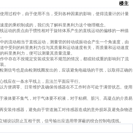
楼主
使用过程中，由于使用不当，受到各种因素的影响，使得流量计的计量
速度的乘积制成的，我们先了解科里奥利力这个物理概念。
进行直线运动的质点由于惯性相对于旋转体系产生的直线运动的偏移的一种描
。
中的流动相当于直线运动，测量管的转动或振动会产生一个角速度，由
道中受到的科里奥利力仅与其质量和运动速度有关，而质量和运动速度
的科里奥利力，便可以测量其质量流量。
作中存在不按规定安装或安装不规范的情况，都或轻或重的影响到了流
装。
检测信号也是由检测线圈发出的，应该避免电磁场的干扰，以取得正确的
心线应在一条水平线上，且法兰平面应平行。
以方便调零、日常维护及确保传感器在不工作时亦可处于满管状态。使用
于液体要不集气，对于气体要不积液，对于粘稠、脏污、高凝点的介质易
再安装传感器，避免由于管道施工对传感器造成的意外损坏及避免杂物进
立铺设以防止互相干扰，信号输出应选用带屏蔽的绞合控制电缆线。