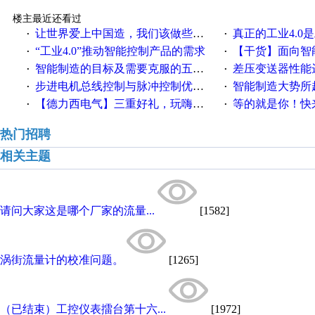
楼主最近还看过
让世界爱上中国造，我们该做些什么
真正的工业4.0是
·
·
“工业4.0”推动智能控制产品的需求
【干货】面向智
·
·
智能制造的目标及需要克服的五个障碍
差压变送器性能达
·
·
步进电机总线控制与脉冲控制优缺点
智能制造大势所趋
·
·
【德力西电气】三重好礼，玩嗨夏日！
等的就是你！快来领
·
·
热门招聘
相关主题
请问大家这是哪个厂家的流量...
[1582]
涡街流量计的校准问题。
[1265]
（已结束）工控仪表擂台第十六...
[1972]