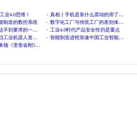
工业4.0思维！
真相丨手机是靠什么震动的用了这么多年才知道！
·
能制造的数控系统
数字化工厂与传统工厂的差别体现在哪里？
·
不到要求的一些因素
工业4.0时代产品安全性仍是重点
·
工业机器人发展迅猛
智能制造进程加速中国工业智能化之路发展趋势明显
·
《变形金刚5》观影券