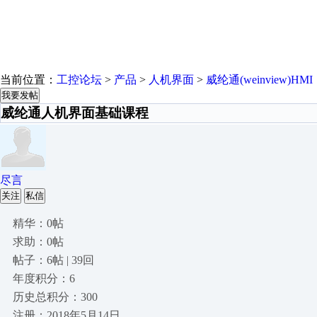
当前位置：
工控论坛
>
产品
>
人机界面
>
威纶通(weinview)HMI
我要发帖
威纶通人机界面基础课程
尽言
关注
私信
精华：0帖
求助：0帖
帖子：6帖 | 39回
年度积分：6
历史总积分：300
注册：2018年5月14日