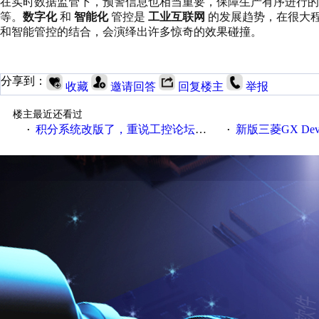
在实时数据监管下，预警信息也相当重要，保障生产有序进行的
等。
数字化
和
智能化
管控是
工业互联网
的发展趋势，在很大
和智能管控的结合，会演绎出许多惊奇的效果碰撞。
分享到：
收藏
邀请回答
回复楼主
举报
楼主最近还看过
积分系统改版了，重说工控论坛积分那点事儿……
新版三菱GX Develope
·
·