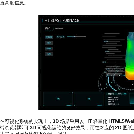
置高度信息。
在可视化系统的实现上，
3D
场景采用以
HT
轻量化
HTML5/We
端浏览器即可
3D
可视化运维的良好效果；而在对应的
2D
图纸
决了不同屏幕比例下的展示问题。