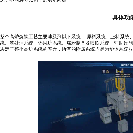
具体功
整个高炉炼铁工艺主要涉及到以下系统： 原料系统、上料系统
统、渣处理系统、热风炉系统、煤粉制备及喷吹系统、辅助设
决定了整个高炉系统的寿命，所有的附属系统均是为炉体系统服