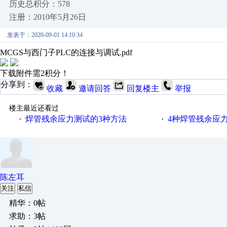
历史总积分：578
注册：2010年5月26日
发表于：2020-09-01 14:10:34
MCGS与西门子PLC的连接与调试.pdf
下载附件需2积分！
分享到：
收藏
邀请回答
回复楼主
举报
楼主最近还看过
焊管残余应力测试的3种方法
4种焊管残余应
·
·
陈左耳
关注
私信
精华：0帖
求助：3帖