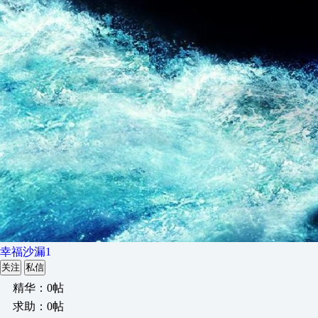
幸福沙漏1
关注
私信
精华：0帖
求助：0帖