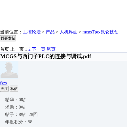
当前位置：
工控论坛
>
产品
>
人机界面
>
mcgsTpc-昆仑技创
我要发帖
首页
上一页
1
2
下一页
尾页
MCGS与西门子PLC的连接与调试.pdf
fszs
关注
私信
精华：0帖
求助：0帖
帖子：8帖 | 28回
年度积分：58