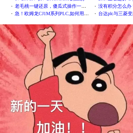
老毛桃一键还原，傻瓜式操作一键轻松备份还原；程序为向导式安装，一键即可实现自动备份或还原系统。
没有积分怎么办
·
·
急！欧姆龙CJ1M系列PLC,如何用时间控制变频器。要求时间在组态王中可以自由输入！拜托各位大神了！
台达plc与三菱
·
·