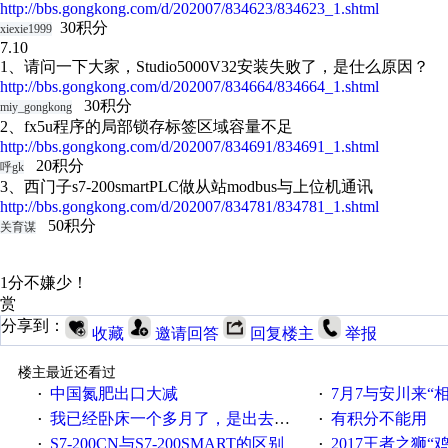
http://bbs.gongkong.com/d/202007/834623/834623_1.shtml
30积分
xiexie1999
7.10
1、请问一下大家，Studio5000V32安装失败了，是仕么原因？
http://bbs.gongkong.com/d/202007/834664/834664_1.shtml
30积分
miy_gongkong
2、fx5u程序的局部锁存标签区域容量不足
http://bbs.gongkong.com/d/202007/834691/834691_1.shtml
20积分
呼gk
3、西门子s7-200smartPLC做从站modbus与上位机通讯
http://bbs.gongkong.com/d/202007/834781/834781_1.shtml
50积分
关育谋
1分不嫌少！
赏
分享到：
收藏
邀请回答
回复楼主
举报
楼主最近还看过
中国氮肥出口大减
7月7与安川来“
·
·
我已经卧床一个多月了，是出去安装机械手在高速遭遇车祸所致:大家工作都要特别注意啊
有积分不能用
·
·
S7-200CN与S7-200SMART的区别
2017王者之狮“鸡”情签到
·
·