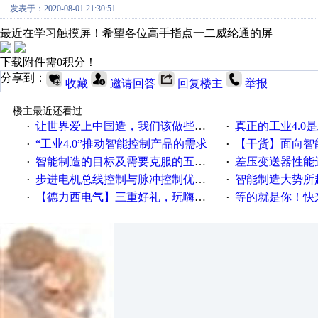
发表于：2020-08-01 21:30:51
最近在学习触摸屏！希望各位高手指点一二威纶通的屏
下载附件需0积分！
分享到：
收藏
邀请回答
回复楼主
举报
楼主最近还看过
让世界爱上中国造，我们该做些什么
真正的工业4.0是
·
·
“工业4.0”推动智能控制产品的需求
【干货】面向智
·
·
智能制造的目标及需要克服的五个障碍
差压变送器性能达
·
·
步进电机总线控制与脉冲控制优缺点
智能制造大势所趋
·
·
【德力西电气】三重好礼，玩嗨夏日！
等的就是你！快来领
·
·