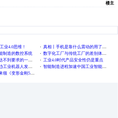
楼主
工业4.0思维！
真相丨手机是靠什么震动的用了这么多年才知道！
·
能制造的数控系统
数字化工厂与传统工厂的差别体现在哪里？
·
不到要求的一些因素
工业4.0时代产品安全性仍是重点
·
工业机器人发展迅猛
智能制造进程加速中国工业智能化之路发展趋势明显
·
《变形金刚5》观影券