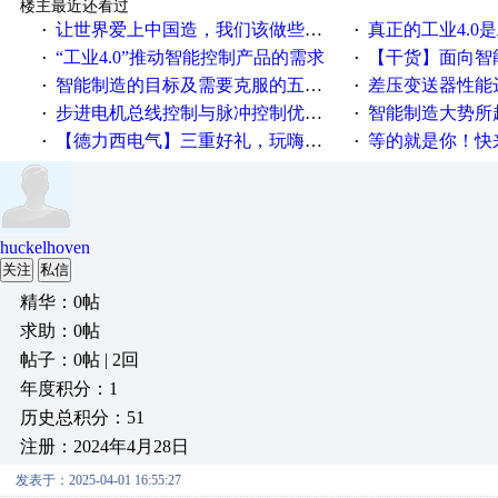
楼主最近还看过
让世界爱上中国造，我们该做些什么
真正的工业4.0是
·
·
“工业4.0”推动智能控制产品的需求
【干货】面向智
·
·
智能制造的目标及需要克服的五个障碍
差压变送器性能达
·
·
步进电机总线控制与脉冲控制优缺点
智能制造大势所趋
·
·
【德力西电气】三重好礼，玩嗨夏日！
等的就是你！快来领
·
·
huckelhoven
关注
私信
精华：0帖
求助：0帖
帖子：0帖 | 2回
年度积分：1
历史总积分：51
注册：2024年4月28日
发表于：2025-04-01 16:55:27