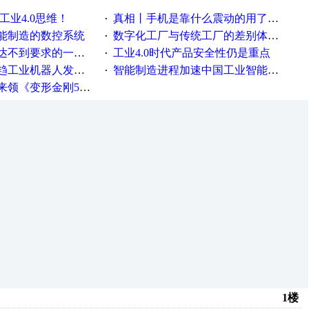
工业4.0思维！
真相丨手机是靠什么震动的用了这么多年才知道！
·
能制造的数控系统
数字化工厂与传统工厂的差别体现在哪里？
·
不到要求的一些因素
工业4.0时代产品安全性仍是重点
·
工业机器人发展迅猛
智能制造进程加速中国工业智能化之路发展趋势明显
·
《变形金刚5》观影券
1楼