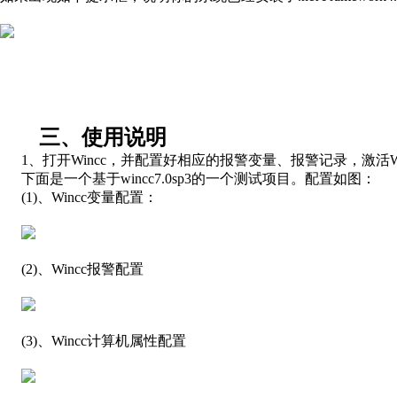
三、
使用说明
1、
打开
Wincc
，并配置好相应的报警变量、报警记录，激活
W
下面是一个基于
wincc7.0sp3
的一个测试项目。配置如图：
(1)
、
Wincc
变量配置：
(2)
、
Wincc
报警配置
(3)
、
Wincc
计算机属性配置