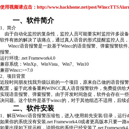
使用视频请点击：
http://www.hackhome.net/post/WinccTTSAlar
一、
软件简介
1
、简介
由于自动化监控的复杂性，监控人员可能要实时监控许多设备
软件有效的解决了该痛点，通过真人语音的形式提醒监控人员，
Wincc
语音报警是一款基于
Wincc
的语音报警、弹窗报警软件
报警。
运行环境
: .net Framework4.0
兼容系统：
WinXp
、
WinVista
、
Win7
、
Win10
兼容
Wincc:>=7.0
2
、项目背景
近段时间朋友找我升级以前的一个项目，原来自己做的语音报
配置，鉴于此准备重构
WINCC
真人语音报警软件，免费提供给
实现语音报警、弹窗报警。由于开发时间急促，软件会存在一些
决问题。这个软件是基于
wincc
的，对于其他组态不适用，后续
二、
软件安装
1
、解压
Wincc
语音报警压缩包，进入
/
使用前先安装
/
目录，运行
d
如果你的系统没有安装
.net Framework4.0
或者更高版本只要一路
n
如果出现如下提示框，说明你的系统已经安装了
.net Framework4