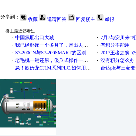
分享到：
收藏
邀请回答
回复楼主
举报
楼主最近还看过
中国氮肥出口大减
7月7与安川来“
·
·
我已经卧床一个多月了，是出去安装机械手在高速遭遇车祸所致:大家工作都要特别注意啊
有积分不能用
·
·
S7-200CN与S7-200SMART的区别
2017王者之狮“鸡”情签到
·
·
老毛桃一键还原，傻瓜式操作一键轻松备份还原；程序为向导式安装，一键即可实现自动备份或还原系统。
没有积分怎么办
·
·
急！欧姆龙CJ1M系列PLC,如何用时间控制变频器。要求时间在组态王中可以自由输入！拜托各位大神了！
台达plc与三菱
·
·