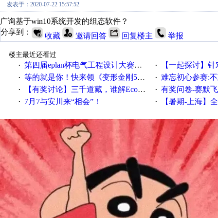
发表于：2020-07-22 15:57:52
广询基于win10系统开发的组态软件？
分享到：
收藏
邀请回答
回复楼主
举报
楼主最近还看过
第四届eplan杯电气工程设计大赛报名啦！！！
【一起探讨】针对机床业的伺服
·
·
等的就是你！快来领《变形金刚5》观影券
难忘初心参赛:
·
·
【有奖讨论】三千道藏，谁解EcoStruxureMA领域之谜？
有奖问卷-赛默飞精细
·
·
7月7与安川来“相会”！
【暑期-上海】全国工业4.
·
·