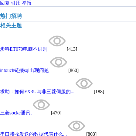
回复
引用
举报
热门招聘
相关主题
步科ET070电脑不识别
[413]
intouch链接sql出现问题
[860]
求助：如何FX3U与非三菱伺服的...
[188]
三菱socke通讯t
[470]
串口接收发送的数据代表什么...
[803]