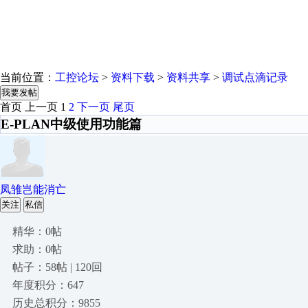
当前位置：
工控论坛
>
资料下载
>
资料共享
>
调试点滴记录
我要发帖
首页
上一页
1
2
下一页
尾页
E-PLAN中级使用功能篇
凤雏岂能消亡
关注
私信
精华：0帖
求助：0帖
帖子：58帖 | 120回
年度积分：647
历史总积分：9855