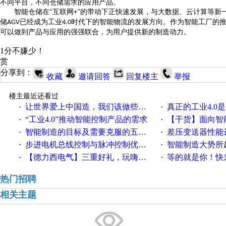
不同平台，不同仓储需求的应用产品。
智能仓储在“互联网
”的带动下正快速发展，与大数据、云计算等新
+
储
已经成为工业
时代下的智能物流的发展方向。作为智能工厂的
AGV
4.0
可以做到产品与应用的强强联合，为用户提供新的制造动力。
1分不嫌少！
赏
分享到：
收藏
邀请回答
回复楼主
举报
楼主最近还看过
让世界爱上中国造，我们该做些什么
真正的工业4.0是
·
·
“工业4.0”推动智能控制产品的需求
【干货】面向智
·
·
智能制造的目标及需要克服的五个障碍
差压变送器性能达
·
·
步进电机总线控制与脉冲控制优缺点
智能制造大势所趋
·
·
【德力西电气】三重好礼，玩嗨夏日！
等的就是你！快来领
·
·
热门招聘
相关主题