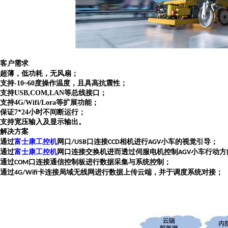
客户需求
超薄，低功耗，无风扇；
支持-10~60度操作温度，且具高抗震性；
支持USB,COM,LAN等总线接口；
支持4G/Wifi/Lora等扩展功能；
保证7*24小时不间断运行；
支持宽压输入及显示输出。
解决方案
通过
富士康工控机
网口
口连接
相机进行
小车的视觉引导；
/USB
CCD
AGV
通过
富士康工控机
网口连接交换机进而透过伺服电机控制
小车行动方
AGV
通过
口连接通信控制板进行数据采集与系统控制；
COM
通过
卡连接局域无线网进行数据上传云端，并于调度系统对接；
4G/Wifi