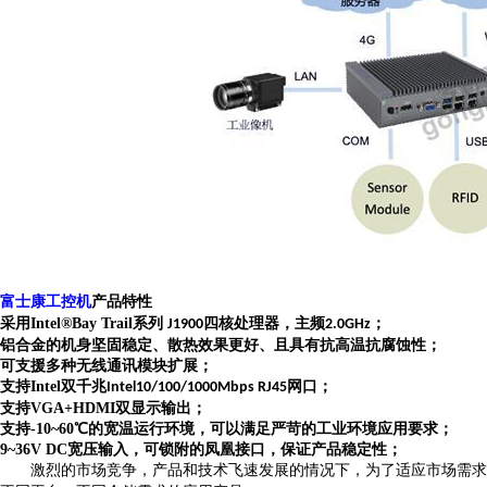
富士康工控机
产品特性
采用Intel®Bay Trail系列
四核处理器，主频
；
J1900
2.0GHz
铝合金的机身坚固稳定、散热效果更好、且具有抗高温抗腐蚀性；
可支援多种无线通讯模块扩展；
支持Intel双千兆
网口；
Intel10/100/1000Mbps RJ45
支持VGA+HDMI双显示输出；
支持-10~60℃的宽温运行环境，可以满足严苛的工业环境应用要求；
9~36V DC宽压输入，可锁附的凤凰接口，保证产品稳定性；
激烈的市场竞争，产品和技术飞速发展的情况下，为了适应市场需求