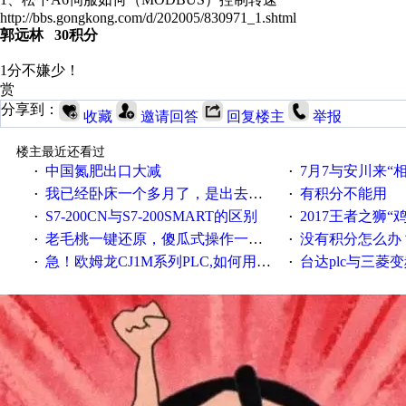
http://bbs.gongkong.com/d/202005/830971_1.shtml
郭远林 30积分
1分不嫌少！
赏
分享到：
收藏
邀请回答
回复楼主
举报
楼主最近还看过
中国氮肥出口大减
7月7与安川来“
·
·
我已经卧床一个多月了，是出去安装机械手在高速遭遇车祸所致:大家工作都要特别注意啊
有积分不能用
·
·
S7-200CN与S7-200SMART的区别
2017王者之狮“鸡”情签到
·
·
老毛桃一键还原，傻瓜式操作一键轻松备份还原；程序为向导式安装，一键即可实现自动备份或还原系统。
没有积分怎么办
·
·
急！欧姆龙CJ1M系列PLC,如何用时间控制变频器。要求时间在组态王中可以自由输入！拜托各位大神了！
台达plc与三菱
·
·