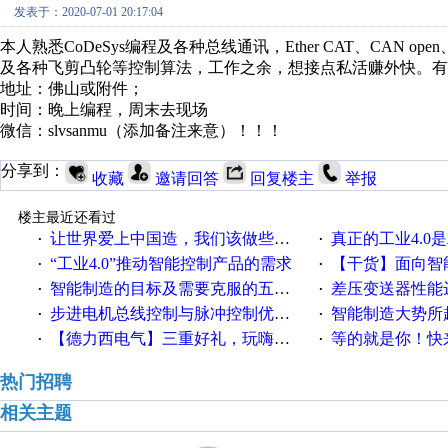
发表于：2020-07-01 20:17:04
本人熟悉CoDeSys编程及各种总线通讯，Ether CAT、CAN o
及各种飞剪凸轮等控制算法，工作之余，想接点私活赚外快。有
地址：佛山或附件；
时间：晚上编程，周末去现场
微信：slvsanmu（添加备注来意）！！！
分享到：
收藏
邀请回答
回复楼主
举报
楼主最近还看过
让世界爱上中国造，我们该做些什么
真正的工业4.0是
·
·
“工业4.0”推动智能控制产品的需求
【干货】面向智
·
·
智能制造的目标及需要克服的五个障碍
差压变送器性能达
·
·
步进电机总线控制与脉冲控制优缺点
智能制造大势所趋
·
·
【德力西电气】三重好礼，玩嗨夏日！
等的就是你！快来领
·
·
热门招聘
相关主题