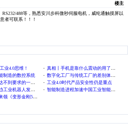
楼主
pen、RS232/488等，熟悉安川步科微秒伺服电机，威纶通触摸屏以
意者可联系！！！
工业4.0思维！
真相丨手机是靠什么震动的用了这么多年才知道！
·
能制造的数控系统
数字化工厂与传统工厂的差别体现在哪里？
·
不到要求的一些因素
工业4.0时代产品安全性仍是重点
·
工业机器人发展迅猛
智能制造进程加速中国工业智能化之路发展趋势明显
·
《变形金刚5》观影券