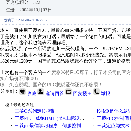
历史总积分：322
注册：2004年10月03日
发表于：2020-06-21 16:27:17
本人一直使用三菱PLC，最近心血来潮想支持一下国产货。几
于是就打了汇川的官方电话，最后给了一个销售的电话。可能
理我了，这个我也能表示理解吧。
然后我找到了一个所谓的汇川一级代理商。一个H3U-1616MT-
我表示太贵根本不能接受。他又追问 我多少能接受。我表示听朋
1820元到1200元，国产的PLC品质我就不做评论了，难道价格
上次也有一个客户的一个
麦格米特PLC坏了，打了本公司的官方
实市场价不到800）.
唉，怎么说呢。国产的PLC想说爱你还真不容易！
分享到：
收藏
邀请回答
回复楼主
举报
楼主最近还看过
三菱Q系列定位控制
K4M0是什么意
·
·
三菱PLC+威纶HMI（4轴非标设备）（PLC程序、HMI画面、CAD电气原理图纸
三菱PLC控制
·
·
三菱plc最佳学习程序，伺服控制，各种报警，注释详细，看的懂，学得快！
三菱定位与技术 
·
·