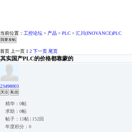
当前位置：
工控论坛
>
产品
>
PLC
>
汇川(INOVANCE)PLC
我要发帖
首页
上一页
1
2
下一页
尾页
其实国产PLC的价格都靠蒙的
23498003
关注
私信
精华：0帖
求助：0帖
帖子：11帖 | 152回
年度积分：0