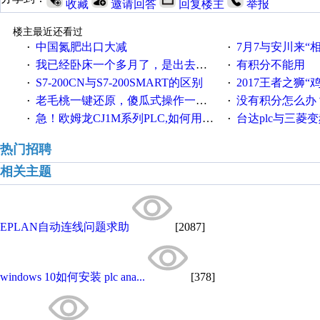
收藏
邀请回答
回复楼主
举报
楼主最近还看过
中国氮肥出口大减
7月7与安川来“
·
·
我已经卧床一个多月了，是出去安装机械手在高速遭遇车祸所致:大家工作都要特别注意啊
有积分不能用
·
·
S7-200CN与S7-200SMART的区别
2017王者之狮“鸡”情签到
·
·
老毛桃一键还原，傻瓜式操作一键轻松备份还原；程序为向导式安装，一键即可实现自动备份或还原系统。
没有积分怎么办
·
·
急！欧姆龙CJ1M系列PLC,如何用时间控制变频器。要求时间在组态王中可以自由输入！拜托各位大神了！
台达plc与三菱
·
·
热门招聘
相关主题
EPLAN自动连线问题求助
[2087]
windows 10如何安装 plc ana...
[378]