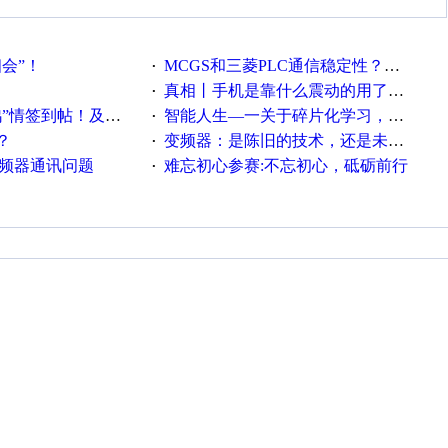
相会”！
MCGS和三菱PLC通信稳定性？？？
·
真相丨手机是靠什么震动的用了这么多年才知道！
·
帖！及时更新在线研讨会预告
智能人生—一关于碎片化学习，看这一篇就够了！
·
？
变频器：是陈旧的技术，还是未来的幕后英雄？
·
变频器通讯问题
难忘初心参赛:不忘初心，砥砺前行
·