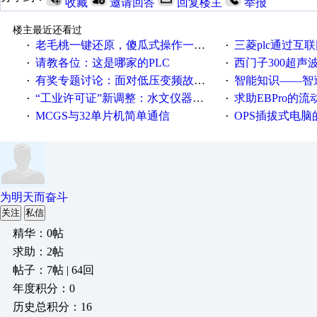
收藏
邀请回答
回复楼主
举报
楼主最近还看过
老毛桃一键还原，傻瓜式操作一键轻松备份还原；程序为向导式安装，一键即可实现自动备份或还原系统。
三菱plc通过互联网实现pl
·
·
请教各位：这是哪家的PLC
西门子300超声波焊
·
·
有奖专题讨论：面对低压变频故障，老手是这样解决的！
智能知识——智造时代，工
·
·
“工业许可证”新调整：水文仪器等19类产品取消事前生产许可
求助EBPro的
·
·
MCGS与32单片机简单通信
OPS插拔式电
·
·
为明天而奋斗
关注
私信
精华：0帖
求助：2帖
帖子：7帖 | 64回
年度积分：0
历史总积分：16