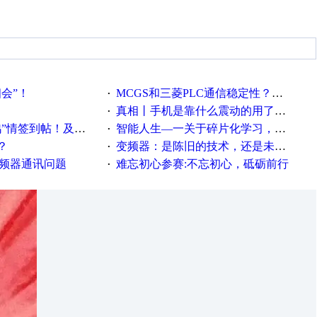
相会”！
MCGS和三菱PLC通信稳定性？？？
·
真相丨手机是靠什么震动的用了这么多年才知道！
·
帖！及时更新在线研讨会预告
智能人生—一关于碎片化学习，看这一篇就够了！
·
？
变频器：是陈旧的技术，还是未来的幕后英雄？
·
变频器通讯问题
难忘初心参赛:不忘初心，砥砺前行
·