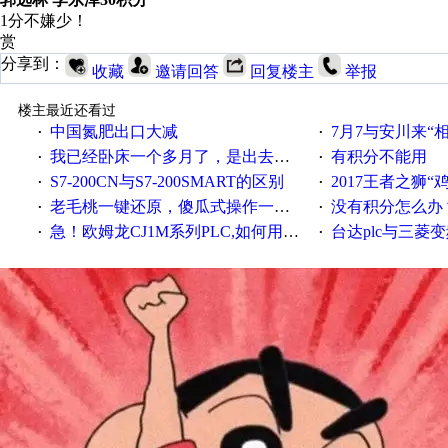
1分不嫌少！
赏
分享到：
收藏
邀请回答
回复楼主
举报
楼主最近还看过
中国氮肥出口大减
7月7与安川来“
·
·
我已经卧床一个多月了，是出去安装机械手在高速遭遇车祸所致:大家工作都要特别注意啊
有积分不能用
·
·
S7-200CN与S7-200SMART的区别
2017王者之狮“鸡”情签到
·
·
老毛桃一键还原，傻瓜式操作一键轻松备份还原；程序为向导式安装，一键即可实现自动备份或还原系统。
没有积分怎么办
·
·
急！欧姆龙CJ1M系列PLC,如何用时间控制变频器。要求时间在组态王中可以自由输入！拜托各位大神了！
台达plc与三菱
·
·