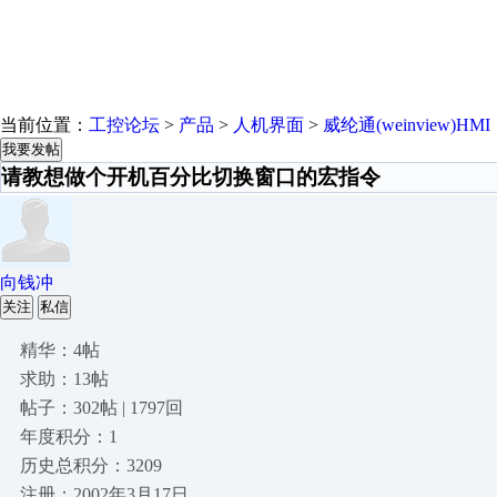
当前位置：
工控论坛
>
产品
>
人机界面
>
威纶通(weinview)HMI
我要发帖
请教想做个开机百分比切换窗口的宏指令
向钱冲
关注
私信
精华：4帖
求助：13帖
帖子：302帖 | 1797回
年度积分：1
历史总积分：3209
注册：2002年3月17日