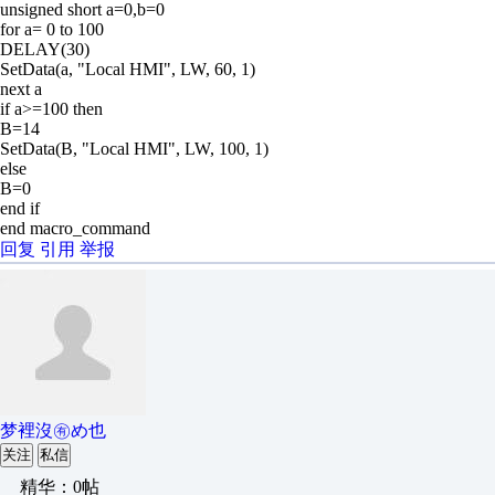
unsigned short a=0,b=0
for a= 0 to 100
DELAY(30)
SetData(a, "Local HMI", LW, 60, 1)
next a
if a>=100 then
B=14
SetData(B, "Local HMI", LW, 100, 1)
else
B=0
end if
end macro_command
回复
引用
举报
梦裡沒㊒め也
关注
私信
精华：0帖