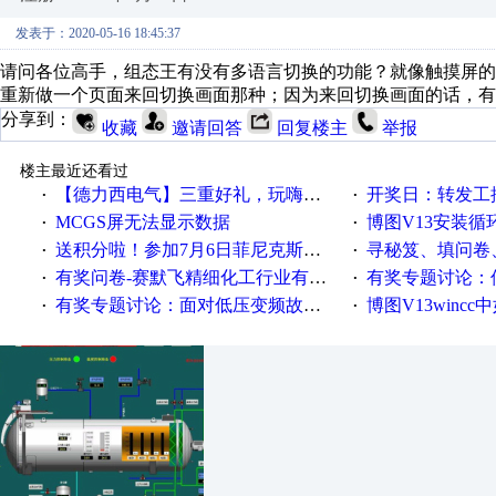
发表于：2020-05-16 18:45:37
请问各位高手，组态王有没有多语言切换的功能？就像触摸屏
重新做一个页面来回切换画面那种；因为来回切换画面的话，
分享到：
收藏
邀请回答
回复楼主
举报
楼主最近还看过
【德力西电气】三重好礼，玩嗨夏日！
开奖日：转发工控速派微
·
·
MCGS屏无法显示数据
博图V13安装循环重启
·
·
送积分啦！参加7月6日菲尼克斯在线研讨会即得
寻秘笈、填问卷
·
·
有奖问卷-赛默飞精细化工行业有奖调查来袭！
有奖专题讨论：伺服选择的
·
·
有奖专题讨论：面对低压变频故障，老手是这样解决的！
博图V13wincc中如
·
·