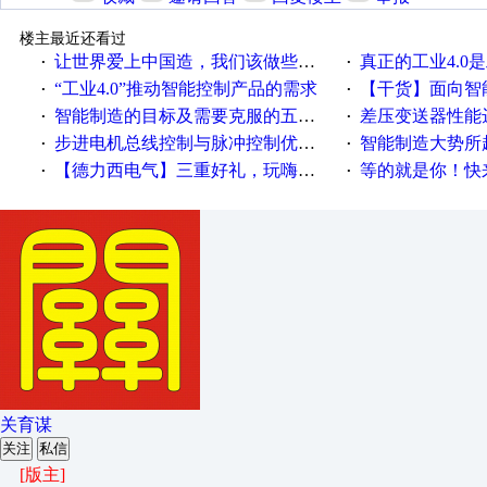
楼主最近还看过
让世界爱上中国造，我们该做些什么
真正的工业4.0是
·
·
“工业4.0”推动智能控制产品的需求
【干货】面向智
·
·
智能制造的目标及需要克服的五个障碍
差压变送器性能达
·
·
步进电机总线控制与脉冲控制优缺点
智能制造大势所趋
·
·
【德力西电气】三重好礼，玩嗨夏日！
等的就是你！快来领
·
·
关育谋
关注
私信
[版主]