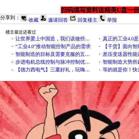
扫码填写资料送精美U盘一份
分享到：
收藏
邀请回答
回复楼主
举报
楼主最近还看过
让世界爱上中国造，我们该做些什么
真正的工业4.0是
·
·
“工业4.0”推动智能控制产品的需求
【干货】面向智
·
·
智能制造的目标及需要克服的五个障碍
差压变送器性能达
·
·
步进电机总线控制与脉冲控制优缺点
智能制造大势所趋
·
·
【德力西电气】三重好礼，玩嗨夏日！
等的就是你！快来领
·
·