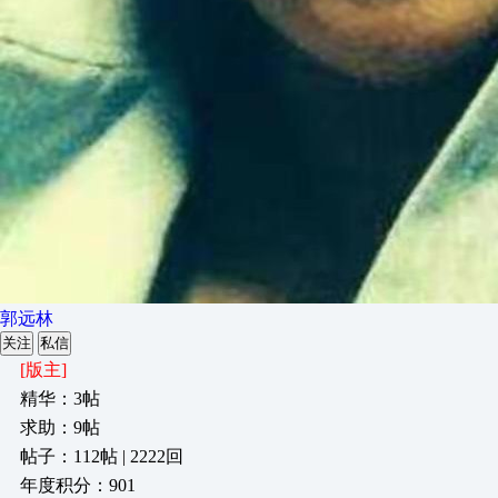
郭远林
关注
私信
[版主]
精华：3帖
求助：9帖
帖子：112帖 | 2222回
年度积分：901