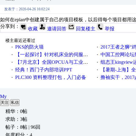
发表于：2020-04-26 16:02:24
如何在eplan中创建属于自己的项目模板，以后得每个项目都用
分享到：
收藏
邀请回答
回复楼主
举报
楼主最近还看过
PKS的防火墙
2017王者之狮“鸡”情签到
·
·
【一起探讨】针对机床业的伺服系统发展，您的期望是什么？
中国工控网论坛版块
·
·
【7月北京】全国OPCUA与工业互联技术培训班通知！
组态王kingvi
·
·
经典！西门子内部培训PPT
【暑期-上海】全国工业4.
·
·
PLC300 资料整理打包，入门必备
撸袖实干，2017gongkong
·
·
My
关注
私信
精华：0帖
求助：3帖
帖子：8帖 | 96回
年度积分：4