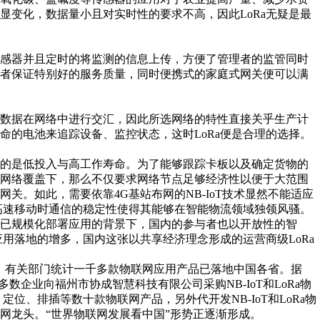
显变化，数据量小且对实时性的要求不高，因此LoRa无疑是最
传感器并且定时的将监测的信息上传，方便了管理者的监管同时
或者保证特别好的服务质量，同时便携式的家庭式网关便可以满
息数据在网络中进行交汇，因此所选网络的特性直接关乎生产计
命的电池来追踪设备、监控状态，这时LoRa便是合理的选择。
虑的是低投入与高工作寿命。为了能够跟踪卡板以及确定货物的
于网络覆盖下，那么不仅要求网络节点足够经济性以便于大范围
关。如此，需要依靠4G基站布网的NB-IoT技术显然不能适应
在高速移动时通信的稳定性使得其能够在智能物流领域独领风骚。
已规模化部署应用的背景下，国内的参与者也以开放性的智
应用落地的增多，国内这张以共享经济理念形成的运营商级LoRa
发展，有关部门统计一千多款物联网应用产品已落地中国各省。据
数企业向福州市协成智慧科技有限公司采购NB-IoT和LoRa物
位、排插等数十款物联网产品，另外代开发NB-IoT和LoRa物
网龙头。“世界物联网发展看中国”形势正逐渐形成。