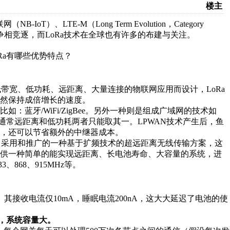
楼主
、LTE-M（Long Term Evolution，Category
场上争相竞逐，而LoRa技术在全球也有许多的布建与关注。
耗广域网）专为低带宽、低功耗、远距离、大量连接的物联网应用而设计，LoRa
然保持成倍增长的速度。
蓝牙/WiFi/ZigBee。另外一种则是组成广域网的技术如
前，通常远距离和低功耗两者只能取其一。LPWAN技术产生后，鱼
，还可以节省额外的中继器成本。
ch公司采用和推广的一种基于扩频技术的超远距离无线传输方案，这
提供一种简单的能实现远距离、长电池寿命、大容量的系统，进
868、915MHz等。
。其接收电流仅10mA，睡眠电流200nA，这大大延迟了电池的使
，系统容量大。