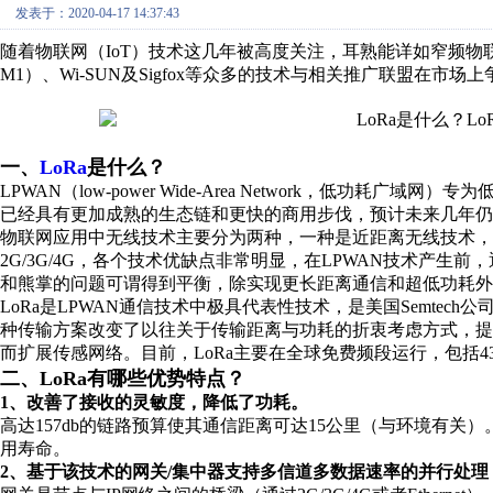
发表于：2020-04-17 14:37:43
随着物联网（IoT）技术这几年被高度关注，耳熟能详如窄频物联网（NB-IoT）
M1）、Wi-SUN及Sigfox等众多的技术与相关推广联盟在市
一、
LoRa
是什么？
LPWAN（low-power Wide-Area Network，低功
已经具有更加成熟的生态链和更快的商用步伐，预计未来几年仍
物联网应用中无线技术主要分为两种，一种是近距离无线技术，比如：
2G/3G/4G，各个技术优缺点非常明显，在LPWAN技术产生
和熊掌的问题可谓得到平衡，除实现更长距离通信和超低功耗外
LoRa是LPWAN通信技术中极具代表性技术，是美国Semte
种传输方案改变了以往关于传输距离与功耗的折衷考虑方式，
而扩展传感网络。目前，LoRa主要在全球免费频段运行，包括433、
二、LoRa有哪些优势特点？
1、改善了接收的灵敏度，降低了功耗。
高达157db的链路预算使其通信距离可达15公里（与环境有关）
用寿命。
2、基于该技术的网关/集中器支持多信道多数据速率的并行处理