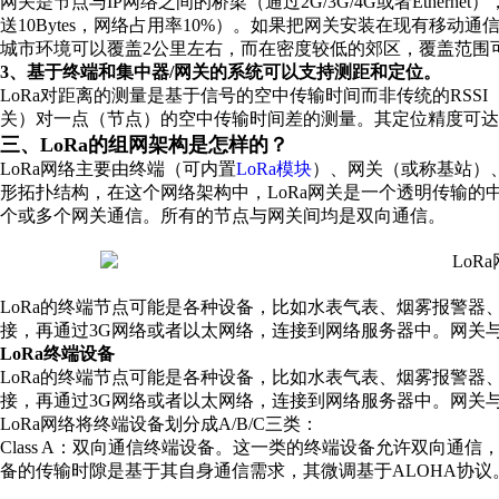
网关是节点与IP网络之间的桥梁（通过2G/3G/4G或者Ether
送10Bytes，网络占用率10%）。如果把网关安装在现有移动通
城市环境可以覆盖2公里左右，而在密度较低的郊区，覆盖范围可
3、基于终端和集中器/网关的系统可以支持测距和定位。
LoRa对距离的测量是基于信号的空中传输时间而非传统的RSSI（Received
关）对一点（节点）的空中传输时间差的测量。其定位精度可达5
三、LoRa的组网架构是怎样的？
LoRa网络主要由终端（可内置
LoRa模块
）、网关（或称基站）
形拓扑结构，在这个网络架构中，LoRa网关是一个透明传输
个或多个网关通信。所有的节点与网关间均是双向通信。
LoRa的终端节点可能是各种设备，比如水表气表、烟雾报警器、
接，再通过3G网络或者以太网络，连接到网络服务器中。网关与网
LoRa终端设备
LoRa的终端节点可能是各种设备，比如水表气表、烟雾报警器、
接，再通过3G网络或者以太网络，连接到网络服务器中。网关与网
LoRa网络将终端设备划分成A/B/C三类：
Class A：双向通信终端设备。这一类的终端设备允许双向通
备的传输时隙是基于其自身通信需求，其微调基于ALOHA协议