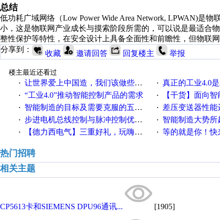
总结
低功耗广域网络（Low Power Wide Area Network, 
小，这是物联网产业成长与摸索阶段所需的，可以说是最适合物
整性保护等特性，在安全设计上具备全面性和前瞻性，但物联网
分享到：
收藏
邀请回答
回复楼主
举报
楼主最近还看过
让世界爱上中国造，我们该做些什么
真正的工业4.0是
·
·
“工业4.0”推动智能控制产品的需求
【干货】面向智
·
·
智能制造的目标及需要克服的五个障碍
差压变送器性能达
·
·
步进电机总线控制与脉冲控制优缺点
智能制造大势所趋
·
·
【德力西电气】三重好礼，玩嗨夏日！
等的就是你！快来领
·
·
热门招聘
相关主题
CP5613卡和SIEMENS DPU96通讯...
[1905]