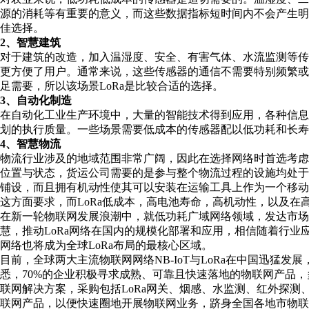
源的消耗等有重要的意义，而这些数据指标短时间内不会产生明
佳选择。
2、智慧建筑
对于建筑的改造，加入温湿度、安全、有害气体、水流监测等
更方便了用户。通常来说，这些传感器的通信不需要特别频繁
足需要，所以该场景LoRa是比较合适的选择。
3、自动化制造
在自动化工业生产环境中，大量的智能技术得到应用，各种信
划的执行质量。一些场景需要低成本的传感器配以低功耗和长寿
4、智慧物流
物流行业涉及的地域范围非常广阔，因此在选择网络时首选考
位置与状态，货运公司需要的是参与整个物流过程的设施均处
铺设，而且拥有机动性使其可以安装在运输工具上作为一个移动网
这方面要求，而LoRa低成本，高电池寿命，高机动性，以及
在新一轮物联网发展浪潮中，就低功耗广域网络领域，发达市场
慧，推动LoRa网络在国内的规模化部署和应用，相信随着行业
网络也将成为全球LoRa布局的最核心区域。
目前，全球两大主流物联网网络NB-IoT与LoRa在中国迅猛
悉，70%的企业积极寻求成熟、可靠且快速落地的物联网产品，多
联网解决方案，采购包括LoRa网关、烟感、水监测、红外探测、定
联网产品，以便快速圈地开展物联网业务，跻身全国各地市物联