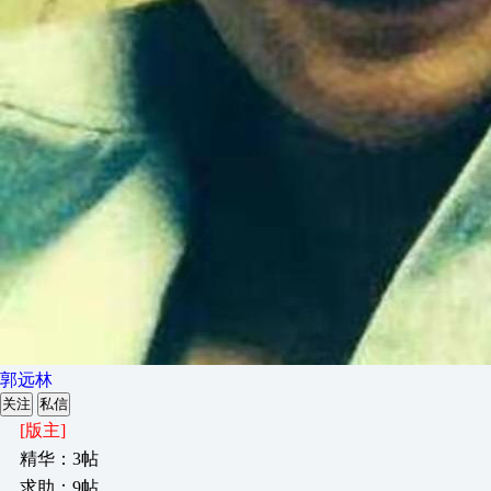
郭远林
关注
私信
[版主]
精华：3帖
求助：9帖