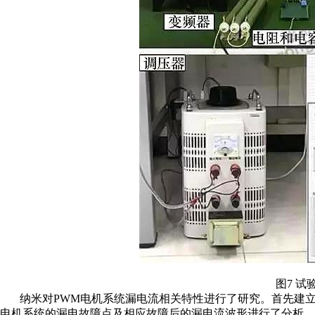
图7 试
纳米对PWM电机系统漏电流相关特性进行了研究。首先建
电机系统的漏电故障点及相应故障后的漏电流波形进行了分析。