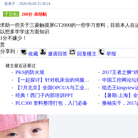
发表于：2020-04-04 21:30:24
求助帖
200分-未结帖
求助一些关于三菱触摸屏GT2000的一些学习资料，目前本人
以想多学学这方面知识
1分不嫌少！
赏
分享到：
收藏
邀请回答
回复楼主
举报
楼主最近还看过
PKS的防火墙
2017王者之狮“鸡”情签到
·
·
【一起探讨】针对机床业的伺服系统发展，您的期望是什么？
中国工控网论坛版块
·
·
【7月北京】全国OPCUA与工业互联技术培训班通知！
组态王kingvi
·
·
经典！西门子内部培训PPT
【暑期-上海】全国工业4.
·
·
PLC300 资料整理打包，入门必备
撸袖实干，2017gongkong
·
·