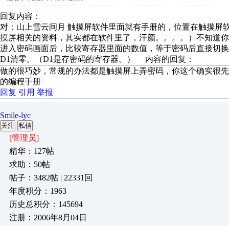
回复内容：
对：山上雪云间月 触摸屏软件里面就有手册的，位置在触摸屏软
摸屏相关的资料，其实都在软件里了，汗颜。。。。）不知道你
进入密码画面后，比较寄存器里面的数值，等于密码后直接切换画面，例
D1清零。（D1是存密码的寄存器。） 内容的回复：
做的很巧妙，常规的办法都是触摸屏上弄密码，你这个确实很
的编程手册
回复
引用
举报
Smile-lyc
关注
私信
[管理员]
精华：127帖
求助：50帖
帖子：3482帖 | 22331回
年度积分：1963
历史总积分：145694
注册：2006年8月04日