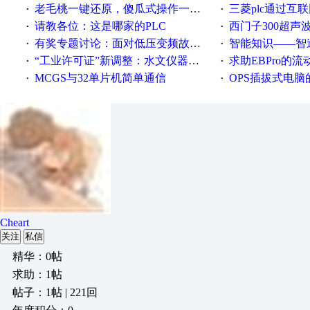
老毛桃一键还原，傻瓜式操作一键轻松备份还原；程序为向导式安装，一键即可实现自动备份或还原系统。
三菱plc通过互联网实现pl
·
·
请教各位：这是哪家的PLC
西门子300超声波焊
·
·
有奖专题讨论：面对低压变频故障，老手是这样解决的！
智能知识——智造时代，工
·
·
“工业许可证”新调整：水文仪器等19类产品取消事前生产许可
求助EBPro的
·
·
MCGS与32单片机简单通信
OPS插拔式电
·
·
Cheart
关注
私信
精华：0帖
求助：1帖
帖子：1帖 | 221回