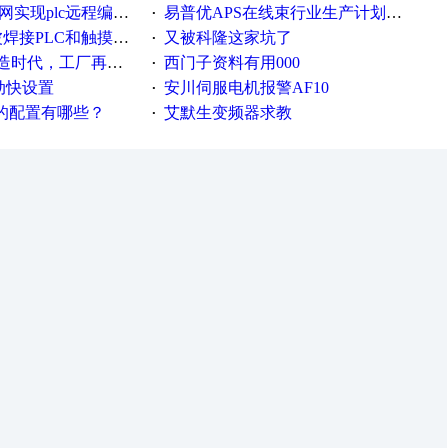
c远程编程和程序上下载的方法
易普优APS在线束行业生产计划排产中的应用案例
·
接PLC和触摸屏程序
又被科隆这家坑了
·
厂再不信息化就OUT了！
西门子资料有用000
·
流动快设置
安川伺服电机报警AF10
·
脑的配置有哪些？
艾默生变频器求教
·