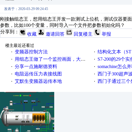
发表于：2020-03-29 09:24:45
刚接触组态王，想用组态王开发一款测试上位机，测试仪器要
参数，比如100个变量，同时导入一个文件把参数初始化吗？
分享到：
收藏
邀请回答
回复楼主
举报
楼主最近还看过
变频器控制方法
结构化文本（ST）写的MO
·
·
用组态王做了一个监控画面，大家给点意见
S7-200的29个实
·
·
分享一点施耐德资料
somachine怎
·
·
电阻远传压力表接线图
西门子300超声波焊
·
·
艾默生变频器远传本地
西门子通过三个外部
·
·