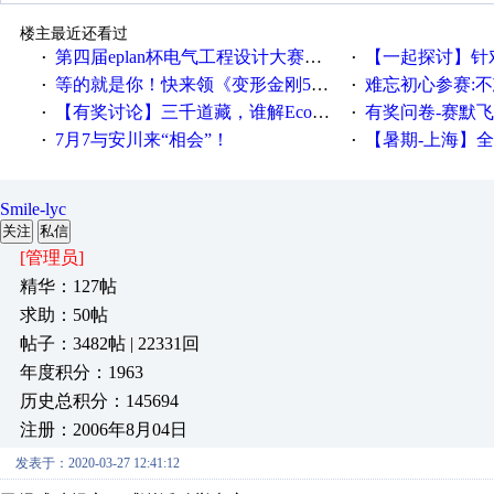
楼主最近还看过
第四届eplan杯电气工程设计大赛报名啦！！！
【一起探讨】针对机床业的伺服
·
·
等的就是你！快来领《变形金刚5》观影券
难忘初心参赛:
·
·
【有奖讨论】三千道藏，谁解EcoStruxureMA领域之谜？
有奖问卷-赛默飞精细
·
·
7月7与安川来“相会”！
【暑期-上海】全国工业4.
·
·
Smile-lyc
关注
私信
[管理员]
精华：127帖
求助：50帖
帖子：3482帖 | 22331回
年度积分：1963
历史总积分：145694
注册：2006年8月04日
发表于：2020-03-27 12:41:12