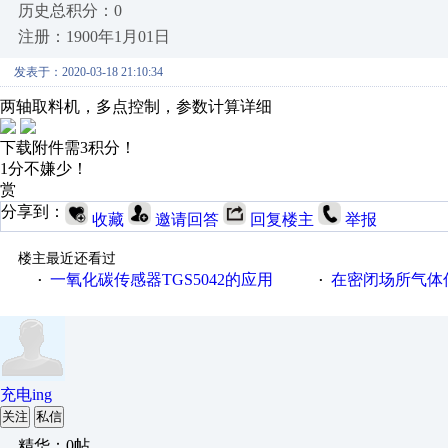
历史总积分：0
注册：1900年1月01日
发表于：2020-03-18 21:10:34
两轴取料机，多点控制，参数计算详细
下载附件需3积分！
1分不嫌少！
赏
分享到：
收藏
邀请回答
回复楼主
举报
楼主最近还看过
一氧化碳传感器TGS5042的应用
在密闭场所气体传
·
·
充电ing
关注
私信
精华：0帖