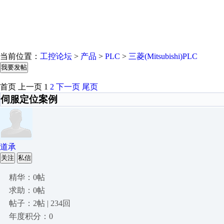
当前位置：
工控论坛
>
产品
>
PLC
>
三菱(Mitsubishi)PLC
我要发帖
首页
上一页
1
2
下一页
尾页
伺服定位案例
道承
关注
私信
精华：0帖
求助：0帖
帖子：2帖 | 234回
年度积分：0