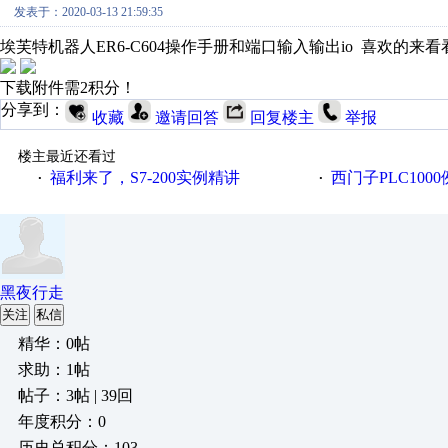
发表于：2020-03-13 21:59:35
埃芙特机器人ER6-C604操作手册和端口输入输出io 喜欢的来
下载附件需2积分！
分享到：
收藏
邀请回答
回复楼主
举报
楼主最近还看过
福利来了，S7-200实例精讲
西门子PLC100
·
·
黑夜行走
关注
私信
精华：0帖
求助：1帖
帖子：3帖 | 39回
年度积分：0
历史总积分：103