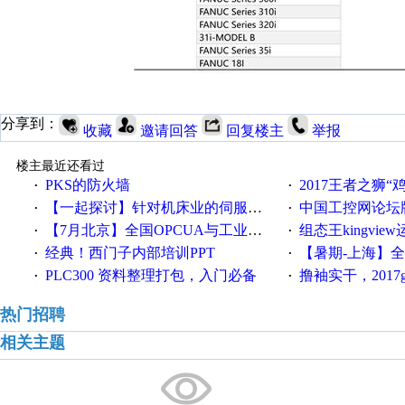
分享到：
收藏
邀请回答
回复楼主
举报
楼主最近还看过
PKS的防火墙
2017王者之狮“鸡”情签到
·
·
【一起探讨】针对机床业的伺服系统发展，您的期望是什么？
中国工控网论坛版块
·
·
【7月北京】全国OPCUA与工业互联技术培训班通知！
组态王kingvi
·
·
经典！西门子内部培训PPT
【暑期-上海】全国工业4.
·
·
PLC300 资料整理打包，入门必备
撸袖实干，2017gongkong
·
·
热门招聘
相关主题