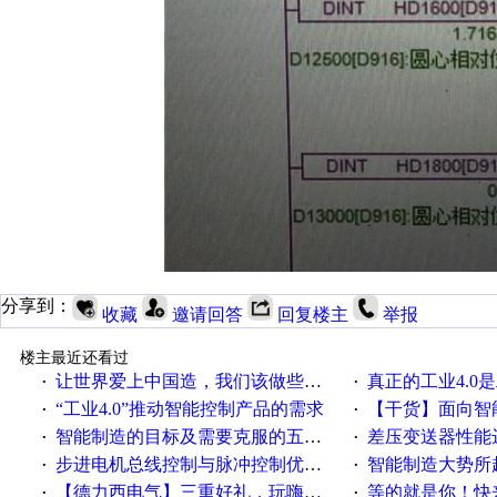
分享到：
收藏
邀请回答
回复楼主
举报
楼主最近还看过
让世界爱上中国造，我们该做些什么
真正的工业4.0是
·
·
“工业4.0”推动智能控制产品的需求
【干货】面向智
·
·
智能制造的目标及需要克服的五个障碍
差压变送器性能达
·
·
步进电机总线控制与脉冲控制优缺点
智能制造大势所趋
·
·
【德力西电气】三重好礼，玩嗨夏日！
等的就是你！快来领
·
·