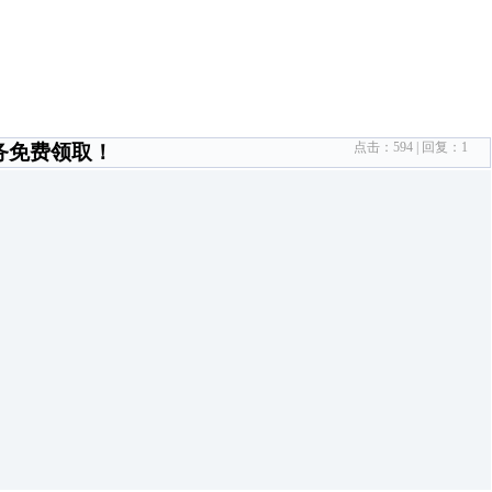
点击：
594
| 回复：
1
务免费领取！