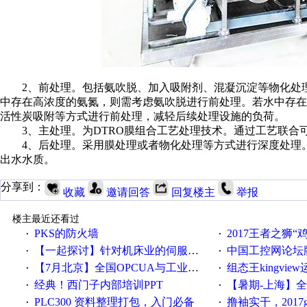
2、前处理。包括氨吹脱、加入吸附剂、混凝沉淀等物化处理
中存在高浓度的氨氮，则需考虑氨吹脱进行前处理。若水中存
活性炭吸附等方式进行前处理，减轻后续处理设施的负荷。
3、主处理。为DTRO膜组合工艺处理技术。通过工艺联合
4、后处理。采用膜处理或者物化处理等方式进行深度处理。
出水水质。
分享到：
收藏
邀请回答
回复楼主
举报
楼主最近还看过
PKS的防火墙
2017王者之狮“鸡”情签到
·
·
【一起探讨】针对机床业的伺服系统发展，您的期望是什么？
中国工控网论坛版块
·
·
【7月北京】全国OPCUA与工业互联技术培训班通知！
组态王kingvi
·
·
经典！西门子内部培训PPT
【暑期-上海】全国工业4.
·
·
PLC300 资料整理打包，入门必备
撸袖实干，2017gongkong
·
·