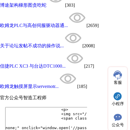
博途架构梯形图贪吃蛇
[303]
欧姆龙PLC与高创伺服驱动器通...
[2659]
关于论坛发帖不成功的操作说...
[2008]
信捷PLC XC3 与台达DTC1000...
[217]
客服
欧姆龙触摸屏显示servernotr...
[185]
官方公众号
智造工程师
小程序
公众号