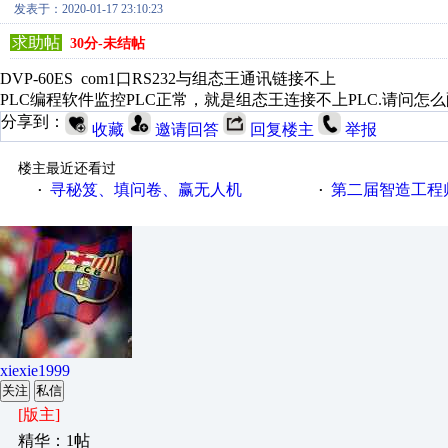
发表于：2020-01-17 23:10:23
求助帖
30分-未结帖
DVP-60ES com1口RS232与组态王通讯链接不上
PLC编程软件监控PLC正常，就是组态王连接不上PLC.请问怎
分享到：
收藏
邀请回答
回复楼主
举报
楼主最近还看过
寻秘笈、填问卷、赢无人机
第二届智造工程师节投
·
·
xiexie1999
关注
私信
[版主]
精华：1帖