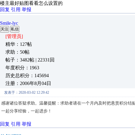
楼主最好贴图看看怎么设置的
回复
引用
举报
Smile-lyc
关注
私信
[管理员]
精华：127帖
求助：50帖
帖子：3482帖 | 22331回
年度积分：1963
历史总积分：145694
注册：2006年8月04日
发表于：2020-03-02 12:29:42
感谢诸位答疑求助。温馨提醒：求助者请在一个月内及时把悬赏积分结
一起分享经验，一起进步！
回复
引用
举报