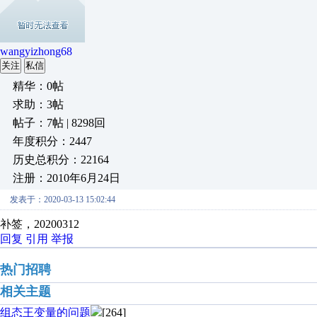
wangyizhong68
关注
私信
精华：0帖
求助：3帖
帖子：7帖 | 8298回
年度积分：2447
历史总积分：22164
注册：2010年6月24日
发表于：2020-03-13 15:02:44
补签，20200312
回复
引用
举报
热门招聘
相关主题
组态王变量的问题
[264]