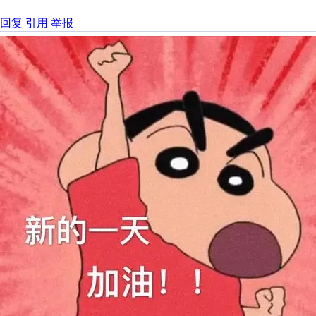
回复
引用
举报