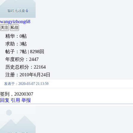
wangyizhong68
关注
私信
精华：0帖
求助：3帖
帖子：7帖 | 8298回
年度积分：2447
历史总积分：22164
注册：2010年6月24日
发表于：2020-03-07 21:13:59
签到，20200307
回复
引用
举报