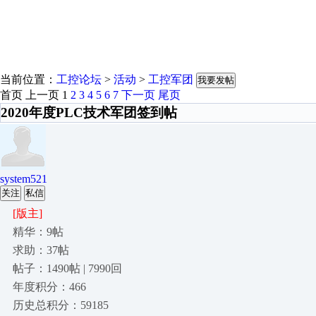
当前位置：
工控论坛
>
活动
>
工控军团
我要发帖
首页
上一页
1
2
3
4
5
6
7
下一页
尾页
2020年度PLC技术军团签到帖
system521
关注
私信
[版主]
精华：9帖
求助：37帖
帖子：1490帖 | 7990回
年度积分：466
历史总积分：59185