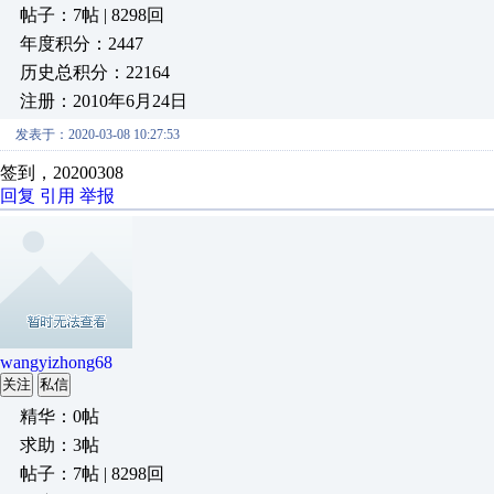
帖子：7帖 | 8298回
年度积分：2447
历史总积分：22164
注册：2010年6月24日
发表于：2020-03-08 10:27:53
签到，20200308
回复
引用
举报
wangyizhong68
关注
私信
精华：0帖
求助：3帖
帖子：7帖 | 8298回