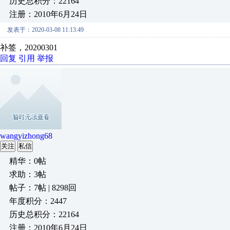
历史总积分：22164
注册：2010年6月24日
发表于：2020-03-08 11:13:49
补签，20200301
回复
引用
举报
wangyizhong68
关注
私信
精华：0帖
求助：3帖
帖子：7帖 | 8298回
年度积分：2447
历史总积分：22164
注册：2010年6月24日