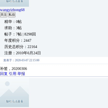
wangyizhong68
关注
私信
精华：0帖
求助：3帖
帖子：7帖 | 8298回
年度积分：2447
历史总积分：22164
注册：2010年6月24日
发表于：2020-03-07 22:15:00
补签，20200306
回复
引用
举报