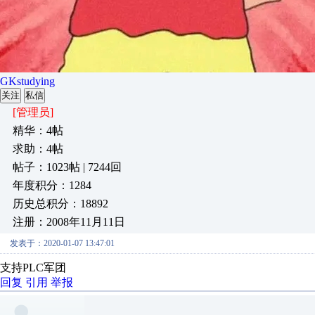
GKstudying
关注
私信
[管理员]
精华：4帖
求助：4帖
帖子：1023帖 | 7244回
年度积分：1284
历史总积分：18892
注册：2008年11月11日
发表于：2020-01-07 13:47:01
支持PLC军团
回复
引用
举报