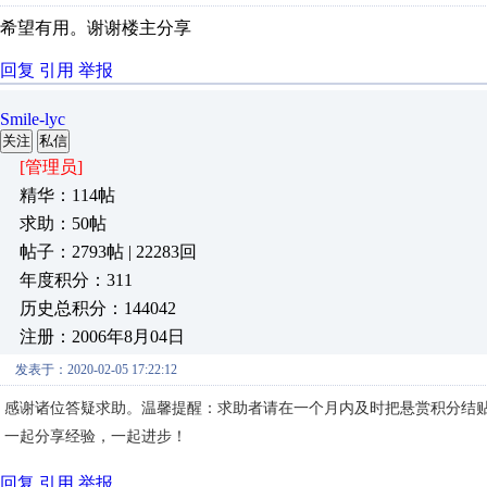
希望有用。谢谢楼主分享
回复
引用
举报
Smile-lyc
关注
私信
[管理员]
精华：114帖
求助：50帖
帖子：2793帖 | 22283回
年度积分：311
历史总积分：144042
注册：2006年8月04日
发表于：2020-02-05 17:22:12
感谢诸位答疑求助。温馨提醒：求助者请在一个月内及时把悬赏积分结
一起分享经验，一起进步！
回复
引用
举报