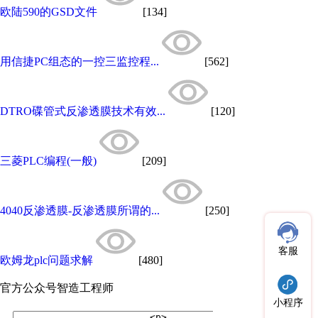
欧陆590的GSD文件
[134]
用信捷PC组态的一控三监控程...
[562]
DTRO碟管式反渗透膜技术有效...
[120]
三菱PLC编程(一般)
[209]
4040反渗透膜-反渗透膜所谓的...
[250]
客服
欧姆龙plc问题求解
[480]
官方公众号
智造工程师
小程序