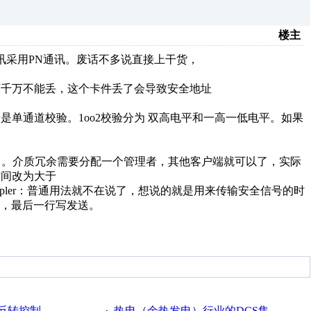
楼主
通讯采用PN通讯。废话不多说直接上干货，
万千万不能丢，这个卡件丢了会导致安全地址
1校验是单通道校验。1oo2校验分为 双高电平和一高一低电平。如果
了。介质冗余需要分配一个管理者，其他客户端就可以了，实际
时间改为大于
 Coupler：普通用法就不在说了，想说的就是用来传输安全信号的时
，最后一行写发送。
反转控制
热电（余热发电）行业的DCS集散系统或PLC系统开发