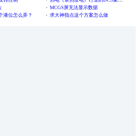
·
法
MCGS屏无法显示数据
·
个液位怎么弄？
求大神指点这个方案怎么做
·