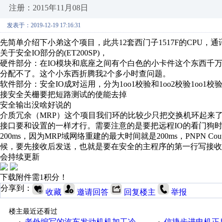
注册：2015年11月08日
发表于：2019-12-19 17:16:31
先简单介绍下小弟这个项目，此共12套西门子1517F的CPU，
关于安全IO部分的(ET200SP)，
硬件部分：在IO模块和底座之间有个白色的小卡件这个东西千
分配不了。这个小东西折腾我2个多小时查问题。
软件部分：安全IO成对运用，分为1oo1校验和1oo2校验1oo
接安全关栅要把短路测试的使能去掉
安全输出没啥好说的
介质冗余（MRP）这个项目我们环的比较少只把交换机环起来
接口要和设置的一样才行。需要注意的是要把远程IO的看门狗
200ms，因为MRP域网络重建的最大时间就是200ms，PNPN
候，要先接收后发送，也就是要在安全的主程序的第一行写接收
会持续更新
下载附件需1积分！
分享到：
收藏
邀请回答
回复楼主
举报
楼主最近还看过
老外编写的汽车发动机机加工冷却液站西门子S7-300程序，有注解.
信捷步进电机正