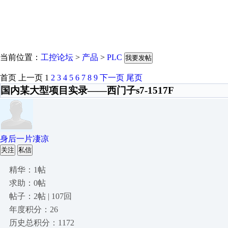
当前位置：
工控论坛
>
产品
>
PLC
我要发帖
首页
上一页
1
2
3
4
5
6
7
8
9
下一页
尾页
国内某大型项目实录——西门子s7-1517F
身后一片凄凉
关注
私信
精华：1帖
求助：0帖
帖子：2帖 | 107回
年度积分：26
历史总积分：1172