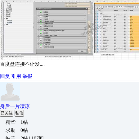
百度盘连接不让发....
回复
引用
举报
身后一片凄凉
已关注
私信
精华：1帖
求助：0帖
帖子：2帖 | 107回