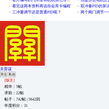
·
·
看完这两本资料再说你会库卡编程
双冲量PID的算
·
·
三冲量调节还是普通PID呢？
两个阀门调节一
·
·
关育谋
关注
私信
[版主]
精华：5帖
求助：22帖
帖子：742帖 | 5642回
年度积分：31