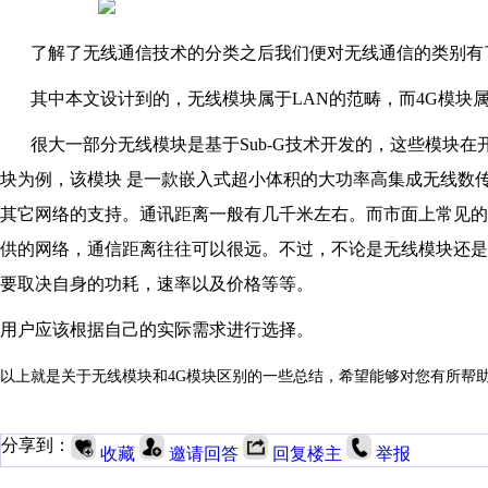
了解了无线通信技术的分类之后我们便对无线通信的类别有
其中本文设计到的，无线模块属于
LAN
的范畴，而
4G
模块
很大一部分无线模块是基于
Sub-G
技术开发的，这些模块在
块为例，该模块
是一款嵌入式超小体积的大功率高集成无线数
其它网络的支持。通讯距离一般有几千米左右。而市面上常见的
供的网络，通信距离往往可以很远。不过，不论是无线模块还是
要取决自身的功耗，速率以及价格等等。
用户应该根据自己的实际需求进行选择。
以上就是关于无线模块和
4G
模块区别的一些总结，希望能够对您有所帮
分享到：
收藏
邀请回答
回复楼主
举报