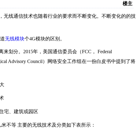
楼主
，无线通信技术也随着行业的要求而不断变化。不断变化的的技
道
无线模块
个
4G
模块的区别。
离来划分。
2015
年，美国通信委员会（
FCC
，
Federal
ical A
dvi
sory Council
）网络安全工作组在一份白皮书中提到了将
大
术
住宅、建筑或园区
几米不等
主要的无线技术及分类如下表所示：