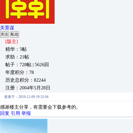
关育谋
关注
私信
[版主]
精华：5帖
求助：21帖
帖子：728帖 | 5626回
年度积分：78
历史总积分：82244
注册：2004年5月28日
发表于：2019-12-09 19:32:04
感谢楼主分享，有需要会下载参考的。
回复
引用
举报