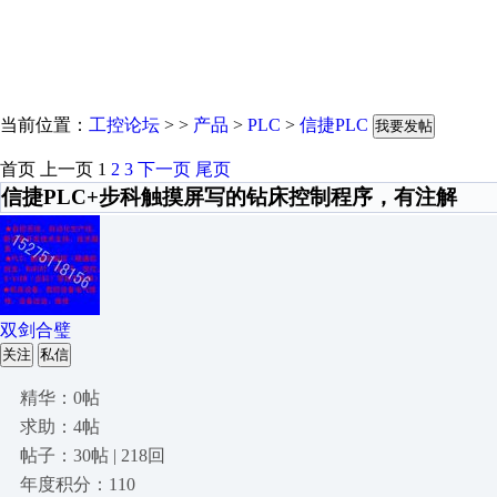
当前位置：
工控论坛
> >
产品
>
PLC
>
信捷PLC
我要发帖
首页
上一页
1
2
3
下一页
尾页
信捷PLC+步科触摸屏写的钻床控制程序，有注解
双剑合璧
关注
私信
精华：0帖
求助：4帖
帖子：30帖 | 218回
年度积分：110