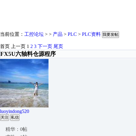
当前位置：
工控论坛
> >
产品
>
PLC
>
PLC资料
我要发帖
首页
上一页
1
2
3
下一页
尾页
FX5U六轴料仓源程序
luoyindong520
关注
私信
精华：0帖