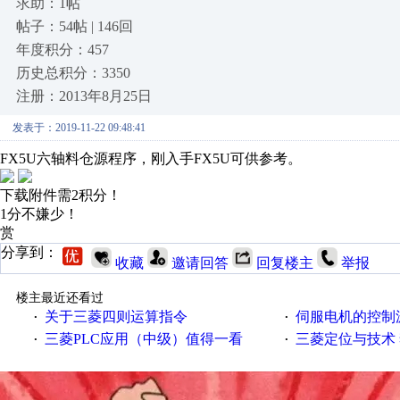
求助：1帖
帖子：54帖 | 146回
年度积分：457
历史总积分：3350
注册：2013年8月25日
发表于：2019-11-22 09:48:41
FX5U六轴料仓源程序，刚入手FX5U可供参考。
下载附件需2积分！
1分不嫌少！
赏
分享到：
收藏
邀请回答
回复楼主
举报
楼主最近还看过
关于三菱四则运算指令
伺服电机的控制源
·
·
三菱PLC应用（中级）值得一看
三菱定位与技术 
·
·