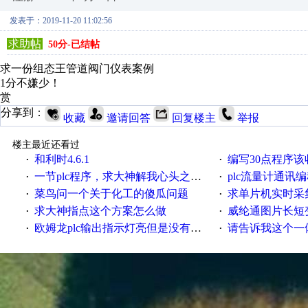
发表于：2019-11-20 11:02:56
求助帖
50分-已结帖
求一份组态王管道阀门仪表案例
1分不嫌少！
赏
分享到：
收藏
邀请回答
回复楼主
举报
楼主最近还看过
和利时4.6.1
编写30点程序
·
·
一节plc程序，求大神解我心头之惑，感谢
plc流量计通讯
·
·
菜鸟问一个关于化工的傻瓜问题
求单片机实时采集多路AB相
·
·
求大神指点这个方案怎么做
威纶通图片长短
·
·
欧姆龙plc输出指示灯亮但是没有输出电压
请告诉我这个一体机的
·
·