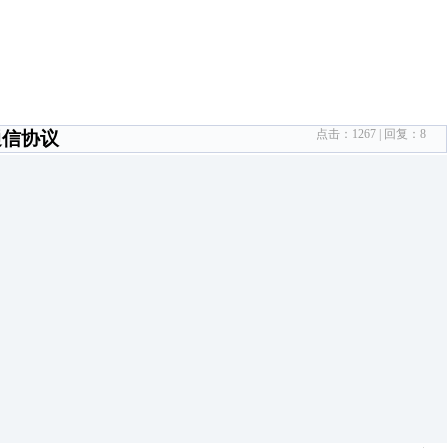
点击：
1267
| 回复：
8
通信协议