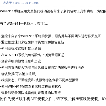
发表于：2019-10-30 14:13:15
WIN-911
手机应用为最新的移动设备带来了新的省时工具和功能，为您
WIN-911
:
有了
手机应用，您可以
-
WIN-911
监控来自多个
系统的警报、报告并与不同团队进行聊天交互
-
通过推送通知来提醒操作员警报和报告更新
-
使用勿扰模式暂时禁止通知
-
WIN-911
在
系统的终端设备上浏览警报汇总
-
查看详细的报警信息和历史
-
使用内置的聊天功能与团队成员在特定的警报中进行沟通
-
(
)
确认警报
可以附加注释
-
/
根据状态、严重程度和
或报警标签查看不同类型报警
-
WIN-911
使用
报告查看实时过程值和状态
-
查看和记录团队成员何时查看并确认警报
附件为安卓版手机APP安装文件，请下载并解压缩以便安装。IOS用户