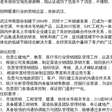
老哥借你宝地先谢谢啊，我认证成功了也发不了消息，不懂耶。
招聘暖通行业的营销总监，坐标武汉。
武汉华商股份创建于2004年，历经十二年稳健发展，已成为一
央空调、中央净水等热能产品，以及BOT投资、EPC工程为一体
国内外著名上市领军企业建立起了良好的战略合作伙伴关系，
产品集成系统的研发、销售和推广工作，提供建筑楼宇中央采
体化的低碳节能综合解决方案，在经营实践中赢得了客户的广泛
岗位职责：
1、负责公建地产、教育、医疗等行业营销团队管理工作，以及
1、根据公司发展战略，制定渠道分销团队营销方案，组织执行
2、 负责管理营销团队，组织培训、考核、及人才梯队的建设；
3、 根据年度经营目标制定团队季度和月度运营方案；
4、 负责与当地政府部门、客户、同行建立良好的沟通合作关系
5、统计分析管理权限内各板块销售数据，挖掘行业资源，为业
6、负责部门各项成本控制，保证部门盈利***化。
任职要求：
1、市场营销、工程管理、暖通、给排水等相关专业，211或985本
2、具备暖通工程销售、渠道拓展及团队管理经验，有公建地产
3、具备较强的沟通协调能力与团队管理能力，能够通过多种方