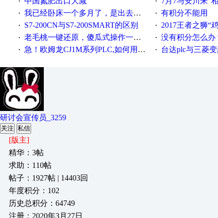
中国氮肥出口大减
7月7与安川来“
·
·
我已经卧床一个多月了，是出去安装机械手在高速遭遇车祸所致:大家工作都要特别注意啊
有积分不能用
·
·
S7-200CN与S7-200SMART的区别
2017王者之狮“鸡”情签到
·
·
老毛桃一键还原，傻瓜式操作一键轻松备份还原；程序为向导式安装，一键即可实现自动备份或还原系统。
没有积分怎么办
·
·
急！欧姆龙CJ1M系列PLC,如何用时间控制变频器。要求时间在组态王中可以自由输入！拜托各位大神了！
台达plc与三菱
·
·
研讨会宣传员_3259
关注
私信
[版主]
精华：3帖
求助：110帖
帖子：1927帖 | 14403回
年度积分：102
历史总积分：64749
注册：2020年3月27日