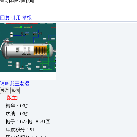
最高标准保障供电
回复
引用
举报
请叫我王老湿
关注
私信
[版主]
精华：0帖
求助：0帖
帖子：622帖 | 8531回
年度积分：91