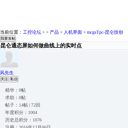
当前位置：
工控论坛
> >
产品
>
人机界面
>
mcgsTpc-昆仑技创
我要发帖
昆仑通态屏如何做曲线上的实时点
风先生
关注
私信
精华：0帖
求助：0帖
帖子：14帖 | 72回
年度积分：1004
历史总积分：1076
注册：2016年12月06日