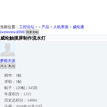
当前位置：
工控论坛
> >
产品
>
人机界面
>
威纶通
(weinview)HMI
我要发帖
威纶触摸屏制作流水灯
梦雨天涯
关注
私信
精华：1帖
求助：1帖
帖子：220帖 | 345回
年度积分：1315
历史总积分：14004
注册：2016年10月25日